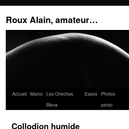
Aller
au
Roux Alain, amateur…
contenu
Accueil
Maroc
Les Chèches
Expos
Photos
Bleus
perso
Collodion humide