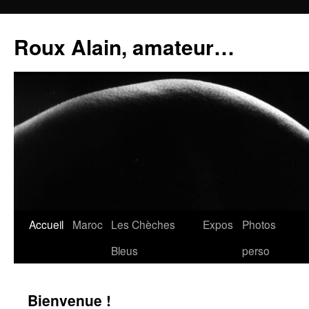
Aller
au
Roux Alain, amateur…
contenu
Accueil
Maroc
Les Chèches
Expos
Photos
Bleus
perso
Bienvenue !