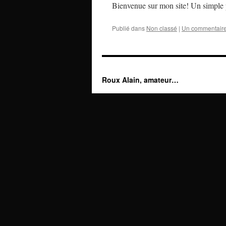
Bienvenue sur mon site! Un simple p
Publié dans
Non classé
|
Un commentair
Roux Alain, amateur…