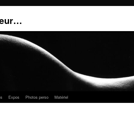
teur…
us
Expos
Photos perso
Matériel