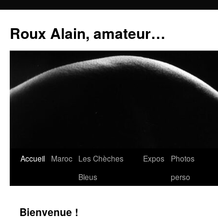
Aller
au
Roux Alain, amateur…
contenu
Accueil
Maroc
Les Chèches
Expos
Photos
Bleus
perso
Bienvenue !