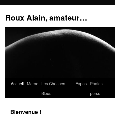
Aller
au
Roux Alain, amateur…
contenu
Accueil
Maroc
Les Chèches
Expos
Photos
Bleus
perso
Bienvenue !