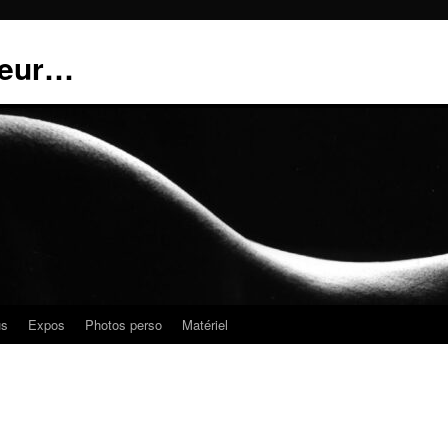
teur…
us
Expos
Photos perso
Matériel