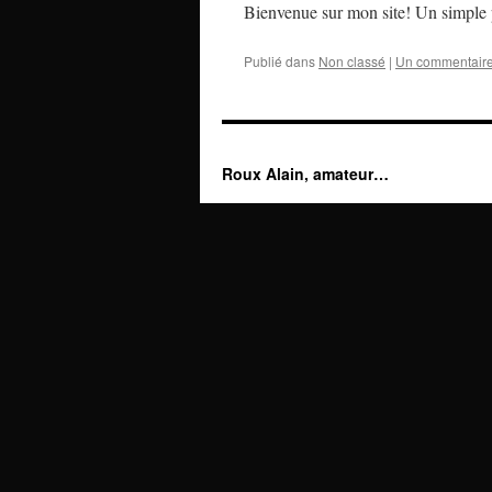
Bienvenue sur mon site! Un simple p
Publié dans
Non classé
|
Un commentair
Roux Alain, amateur…