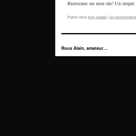
Bienvenue sur mon site! Un simple p
Publié dans
Non classé
|
Un commentair
Roux Alain, amateur…