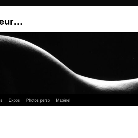
teur…
us
Expos
Photos perso
Matériel