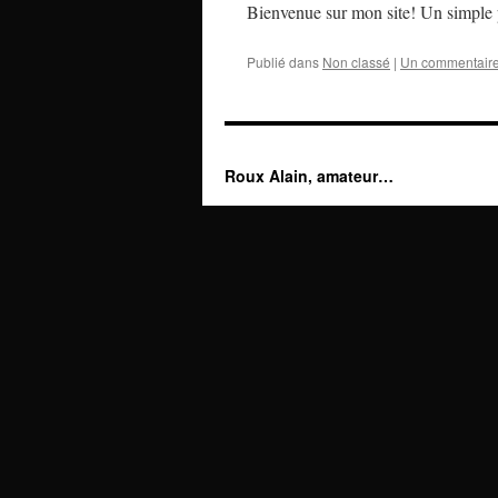
Bienvenue sur mon site! Un simple p
Publié dans
Non classé
|
Un commentair
Roux Alain, amateur…