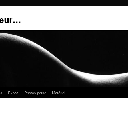
teur…
us
Expos
Photos perso
Matériel