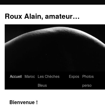
Aller
au
Roux Alain, amateur…
contenu
Accueil
Maroc
Les Chèches
Expos
Photos
Bleus
perso
Bienvenue !