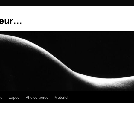
teur…
us
Expos
Photos perso
Matériel