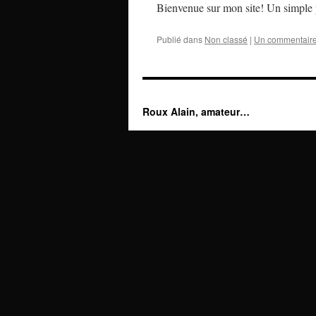
Bienvenue sur mon site! Un simple p
Publié dans
Non classé
|
Un commentair
Roux Alain, amateur…