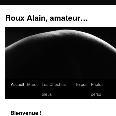
Aller
au
Roux Alain, amateur…
contenu
Accueil
Maroc
Les Chèches
Expos
Photos
Bleus
perso
Bienvenue !