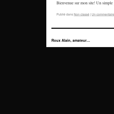
Bienvenue sur mon site! Un simple p
Publié dans
Non classé
|
Un commentair
Roux Alain, amateur…