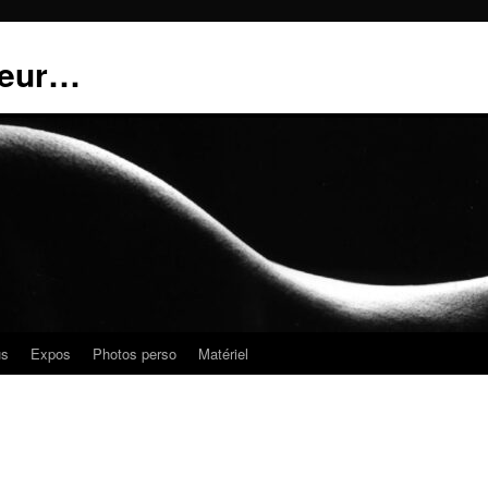
teur…
us
Expos
Photos perso
Matériel