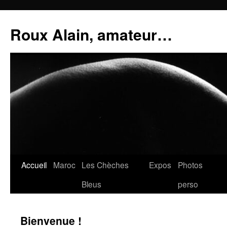
Aller
au
Roux Alain, amateur…
contenu
Accueil
Maroc
Les Chèches
Expos
Photos
Bleus
perso
Bienvenue !