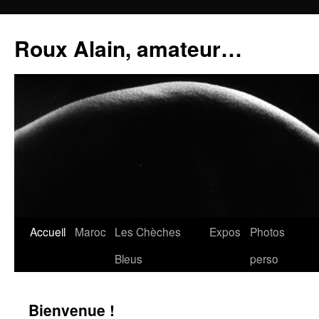
Aller
au
Roux Alain, amateur…
contenu
Accueil
Maroc
Les Chèches
Expos
Photos
Bleus
perso
Bienvenue !