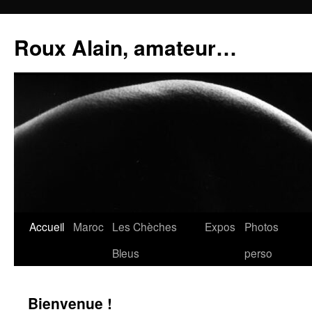
Aller
au
Roux Alain, amateur…
contenu
Accueil
Maroc
Les Chèches
Expos
Photos
Bleus
perso
Bienvenue !