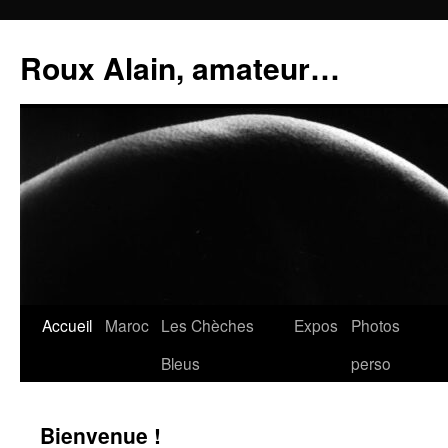
Aller
au
Roux Alain, amateur…
contenu
Accueil
Maroc
Les Chèches
Expos
Photos
Bleus
perso
Bienvenue !