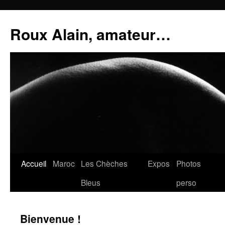
Aller
au
Roux Alain, amateur…
contenu
Accueil
Maroc
Les Chèches
Expos
Photos
Bleus
perso
Bienvenue !