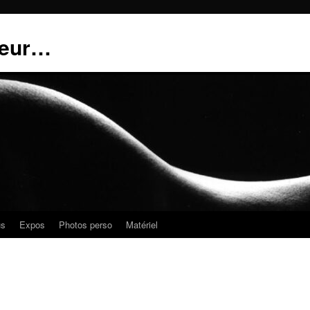
teur…
us
Expos
Photos perso
Matériel