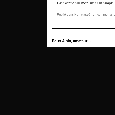
Bienvenue sur mon site! Un simple p
Publié dans
Non classé
|
Un commentair
Roux Alain, amateur…