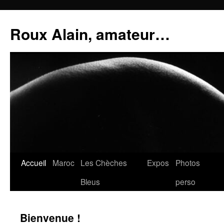
Aller
au
Roux Alain, amateur…
contenu
Accueil
Maroc
Les Chèches
Expos
Photos
Bleus
perso
Bienvenue !