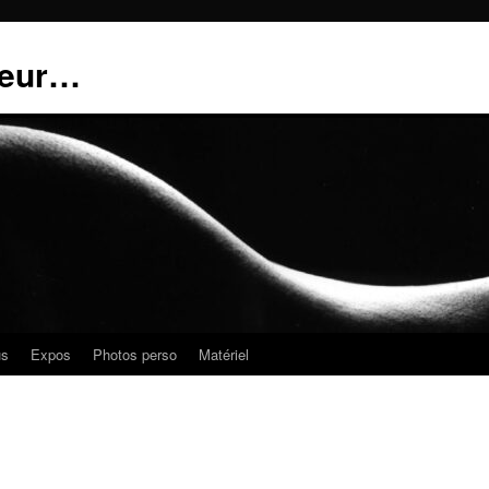
teur…
us
Expos
Photos perso
Matériel