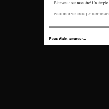
Bienvenue sur mon site! Un simple p
Publié dans
Non classé
|
Un commentair
Roux Alain, amateur…