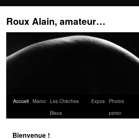
Aller
au
Roux Alain, amateur…
contenu
Accueil
Maroc
Les Chèches
Expos
Photos
Bleus
perso
Bienvenue !