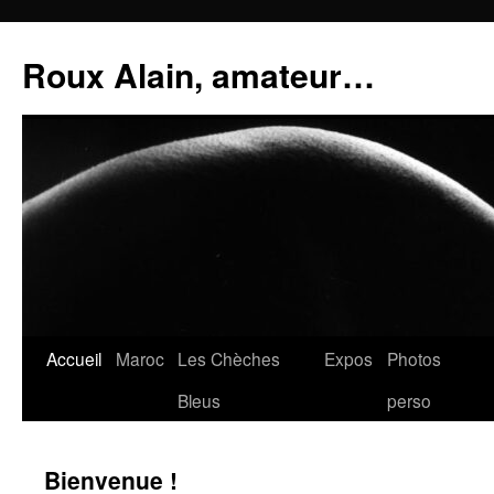
Aller
au
Roux Alain, amateur…
contenu
Accueil
Maroc
Les Chèches
Expos
Photos
Bleus
perso
Bienvenue !