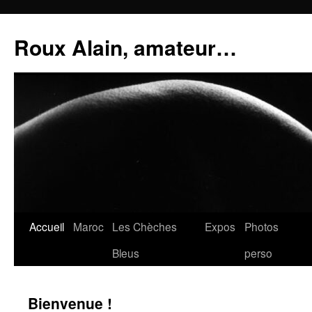
Aller
au
Roux Alain, amateur…
contenu
Accueil
Maroc
Les Chèches
Expos
Photos
Bleus
perso
Bienvenue !