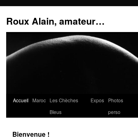
Aller
au
Roux Alain, amateur…
contenu
Accueil
Maroc
Les Chèches
Expos
Photos
Bleus
perso
Bienvenue !