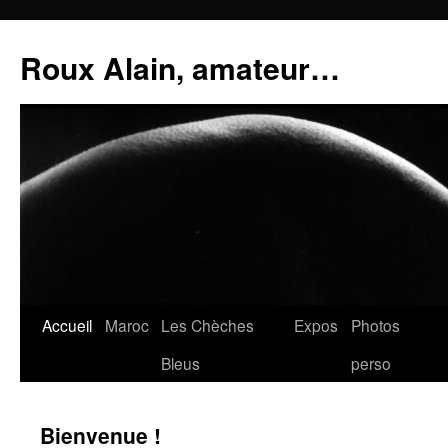
Aller
au
Roux Alain, amateur…
contenu
Accueil
Maroc
Les Chèches
Expos
Photos
Bleus
perso
Bienvenue !