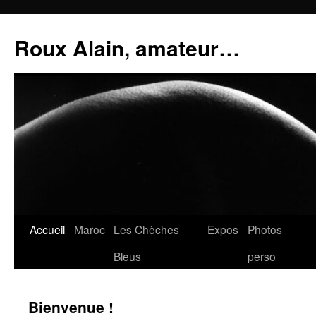
Aller
au
Roux Alain, amateur…
contenu
Accueil
Maroc
Les Chèches
Expos
Photos
Bleus
perso
Bienvenue !