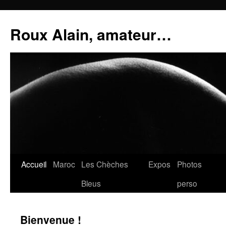
Aller
au
Roux Alain, amateur…
contenu
Accueil
Maroc
Les Chèches
Expos
Photos
Bleus
perso
Bienvenue !