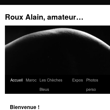
Aller
au
Roux Alain, amateur…
contenu
Accueil
Maroc
Les Chèches
Expos
Photos
Bleus
perso
Bienvenue !