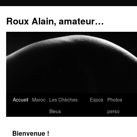
Aller
au
Roux Alain, amateur…
contenu
Accueil
Maroc
Les Chèches
Expos
Photos
Bleus
perso
Bienvenue !