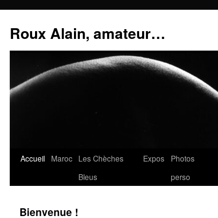
Aller
au
Roux Alain, amateur…
contenu
Accueil
Maroc
Les Chèches
Expos
Photos
Bleus
perso
Bienvenue !