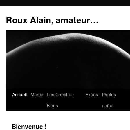
Aller
au
Roux Alain, amateur…
contenu
Accueil
Maroc
Les Chèches
Expos
Photos
Bleus
perso
Bienvenue !