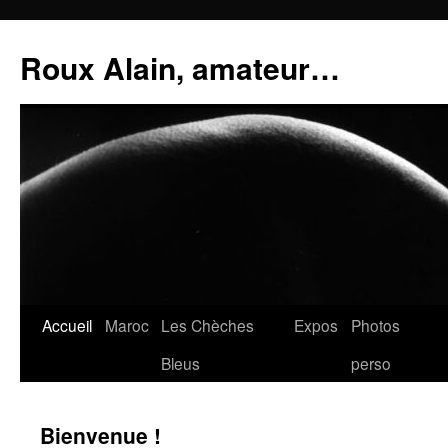
Aller
au
Roux Alain, amateur…
contenu
Accueil
Maroc
Les Chèches
Expos
Photos
Bleus
perso
Bienvenue !