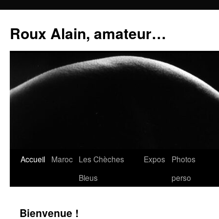
Aller
au
Roux Alain, amateur…
contenu
Accueil
Maroc
Les Chèches
Expos
Photos
Bleus
perso
Bienvenue !