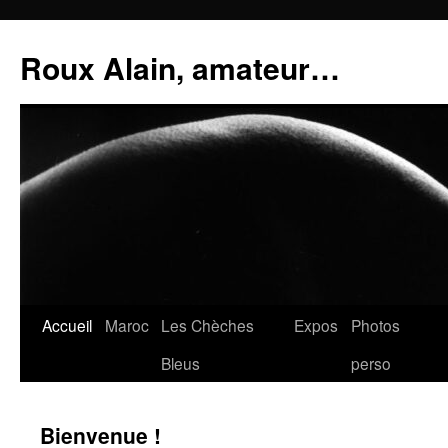
Aller
au
Roux Alain, amateur…
contenu
Accueil
Maroc
Les Chèches
Expos
Photos
Bleus
perso
Bienvenue !