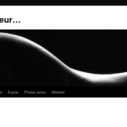
teur…
us
Expos
Photos perso
Matériel