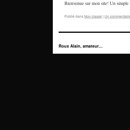
Bienvenue sur mon site! Un simple p
Publié dans
Non classé
|
Un commentair
Roux Alain, amateur…