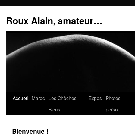
Aller
au
Roux Alain, amateur…
contenu
Accueil
Maroc
Les Chèches
Expos
Photos
Bleus
perso
Bienvenue !