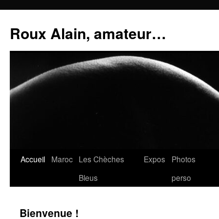
Aller
au
Roux Alain, amateur…
contenu
Accueil
Maroc
Les Chèches
Expos
Photos
Bleus
perso
Bienvenue !