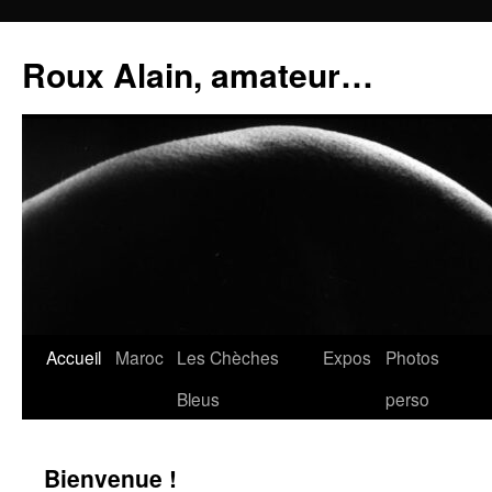
Aller
au
Roux Alain, amateur…
contenu
Accueil
Maroc
Les Chèches
Expos
Photos
Bleus
perso
Bienvenue !