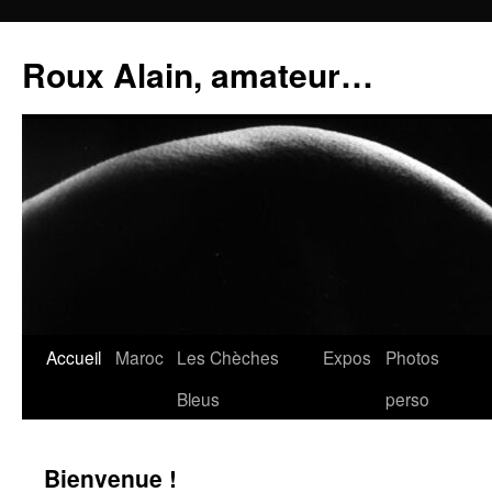
Aller
au
Roux Alain, amateur…
contenu
Accueil
Maroc
Les Chèches
Expos
Photos
Bleus
perso
Bienvenue !