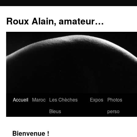
Aller
au
Roux Alain, amateur…
contenu
Accueil
Maroc
Les Chèches
Expos
Photos
Bleus
perso
Bienvenue !