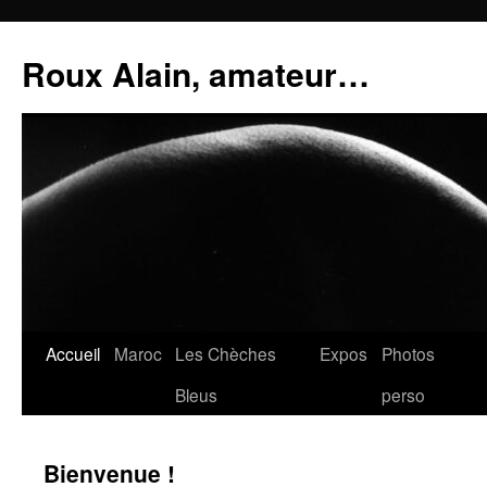
Aller
au
Roux Alain, amateur…
contenu
Accueil
Maroc
Les Chèches
Expos
Photos
Bleus
perso
Bienvenue !