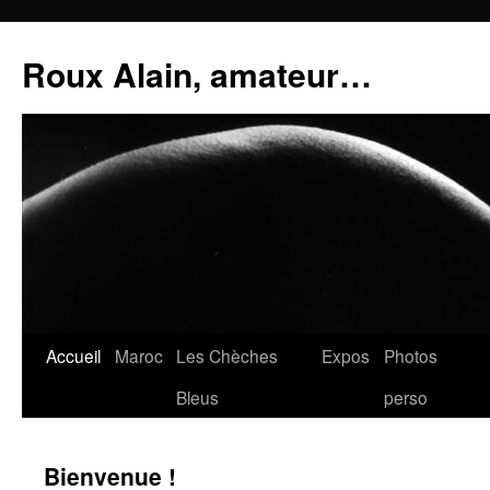
Aller
au
Roux Alain, amateur…
contenu
Accueil
Maroc
Les Chèches
Expos
Photos
Bleus
perso
Bienvenue !