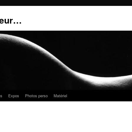
teur…
us
Expos
Photos perso
Matériel