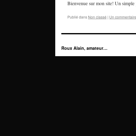
Bienvenue sur mon site! Un simple p
Publié dans
Non classé
|
Un commentair
Roux Alain, amateur…