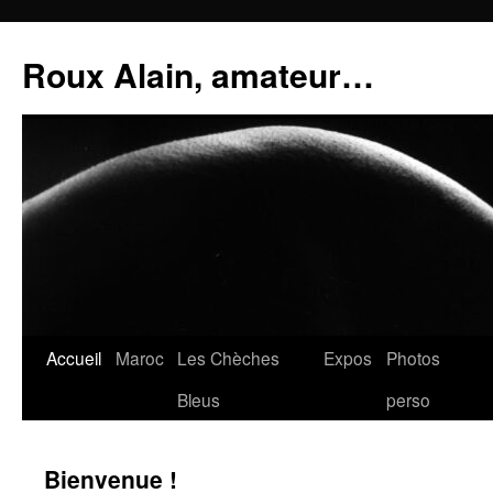
Aller
au
Roux Alain, amateur…
contenu
Accueil
Maroc
Les Chèches
Expos
Photos
Bleus
perso
Bienvenue !