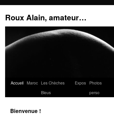
Aller
au
Roux Alain, amateur…
contenu
Accueil
Maroc
Les Chèches
Expos
Photos
Bleus
perso
Bienvenue !