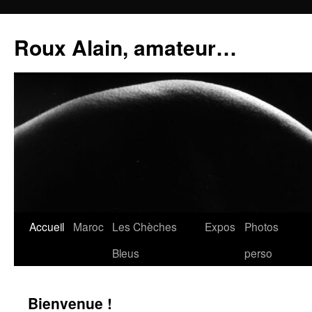
Aller
au
Roux Alain, amateur…
contenu
Accueil
Maroc
Les Chèches
Expos
Photos
Bleus
perso
Bienvenue !