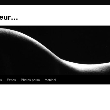
teur…
us
Expos
Photos perso
Matériel