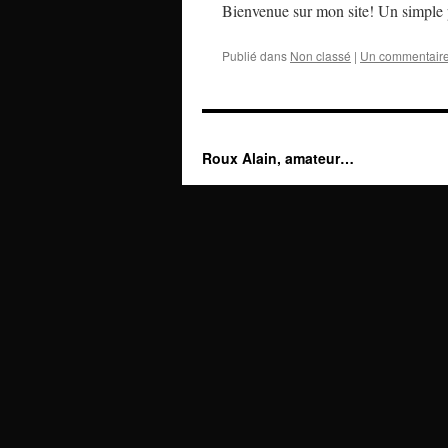
Bienvenue sur mon site! Un simple p
Publié dans
Non classé
|
Un commentair
Roux Alain, amateur…