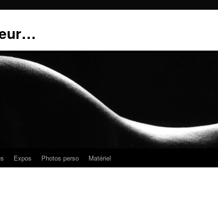
teur…
us
Expos
Photos perso
Matériel