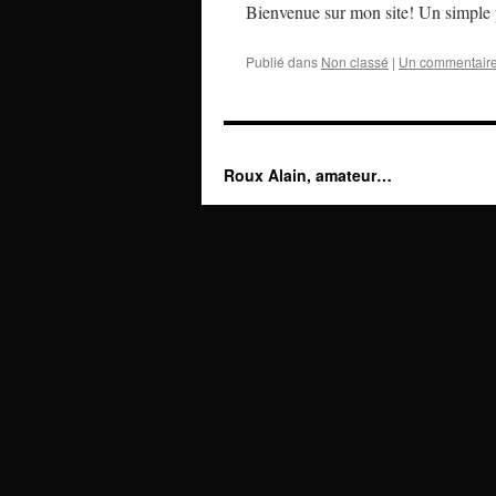
Bienvenue sur mon site! Un simple p
Publié dans
Non classé
|
Un commentair
Roux Alain, amateur…