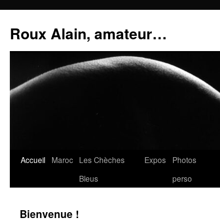
Aller
au
Roux Alain, amateur…
contenu
Accueil
Maroc
Les Chèches
Expos
Photos
Bleus
perso
Bienvenue !