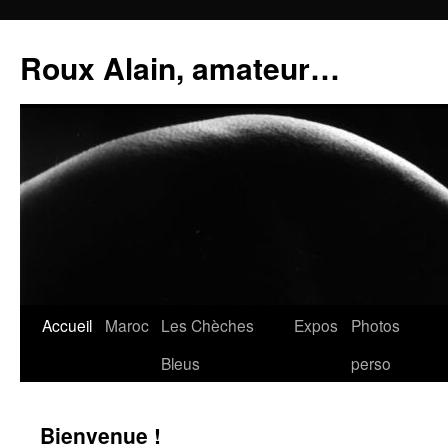
Aller
au
Roux Alain, amateur…
contenu
Accueil
Maroc
Les Chèches
Expos
Photos
Bleus
perso
Bienvenue !